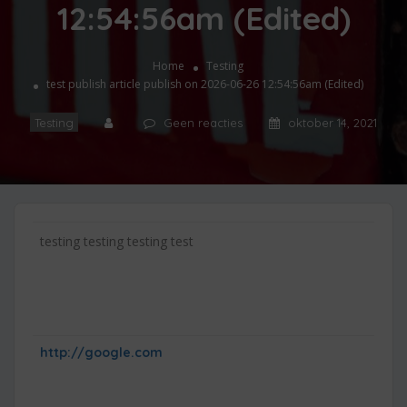
12:54:56am (Edited)
Home
Testing
test publish article publish on 2026-06-26 12:54:56am (Edited)
Testing
Geen reacties
oktober 14, 2021
testing testing testing test
http://google.com