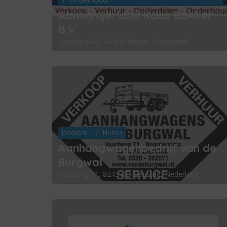
Aanhangerland Koos Bakker
B.V.
Lageweg 24, 1628 JS Hoorn, Nederland
Dealers
Huren
Aanhangwagenbedrijf van de
Burgwal
Vaartweg 71, 8243 PD Lelystad, Nederland