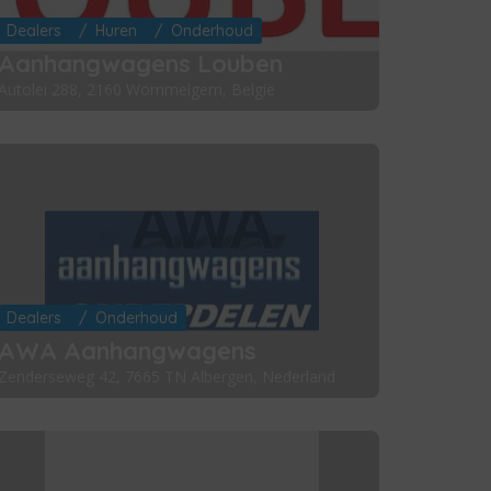
Dealers
Huren
Onderhoud
Aanhangwagens Louben
Autolei 288, 2160 Wommelgem, België
Dealers
Onderhoud
AWA Aanhangwagens
Zenderseweg 42, 7665 TN Albergen, Nederland