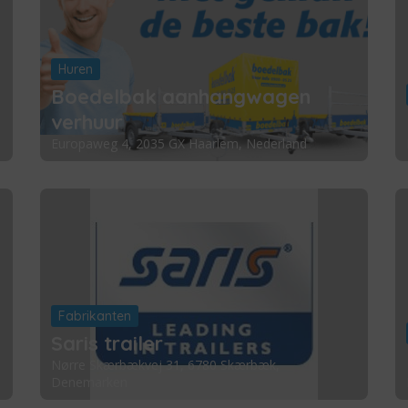
Huren
Boedelbak aanhangwagen
verhuur
Europaweg 4, 2035 GX Haarlem, Nederland
Fabrikanten
Saris trailer
Nørre Skærbækvej 31, 6780 Skærbæk,
Denemarken