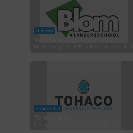
Rijbewijs
Verkeersschool Blom B.V.
Hoevenseweg 39D, 4877 LA Etten-Leur, Nederland
Fabrikanten
Tohaco BV
8, Willige Laagt, 5757 PZ Liessel, Nederland