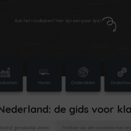
Aan het rondkijken? Hier zijn een paar tips!
rikanten
Huren
Onderdelen
Onderhou
derland: de gids voor kla
bedrijf gemakkelijk vinden
Profiteer van alle voordelen met ee