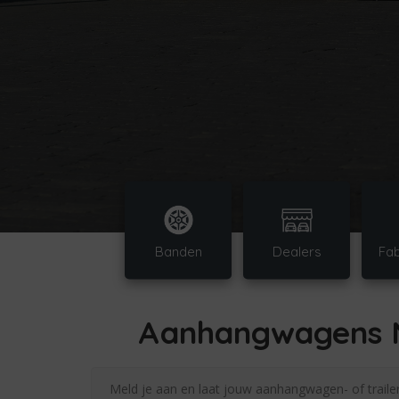
Banden
Dealers
Fab
Aanhangwagens Ne
Meld je aan en laat jouw aanhangwagen- of trailer