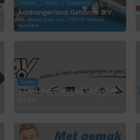
Dealers
Huren
Onderhoud
Aanhangerland Gehamie B.V.
Schootense Dreef 19-a, 5708 HZ Helmond,
Nederland
Dealers
AANHANGWAGENS VERMEIR
BVBA
Aarschotsesteenweg 355, 3111 Wezemaal, België