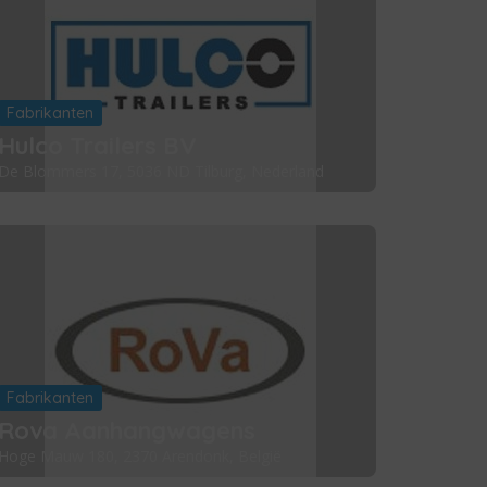
Fabrikanten
Hulco Trailers BV
De Blommers 17, 5036 ND Tilburg, Nederland
Fabrikanten
Rova Aanhangwagens
Hoge Mauw 180, 2370 Arendonk, België