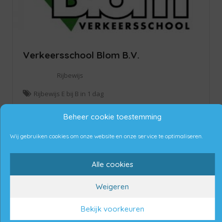
Verkeersschool Blom B.V.
Rijbewijs
Rijbewijs E bij B in 1 dag
Hoevenseweg 39D, 4877 LA Etten-Leur, Nederland
Beheer cookie toestemming
Momenteel gesloten!
Wij gebruiken cookies om onze website en onze service te optimaliseren.
Alle cookies
Weigeren
Bekijk voorkeuren