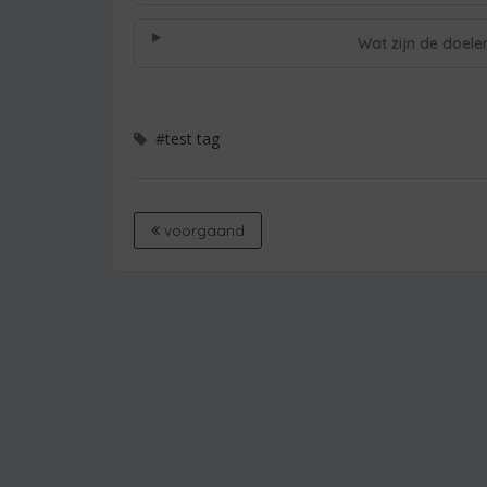
Wat zijn de doele
#test tag
voorgaand