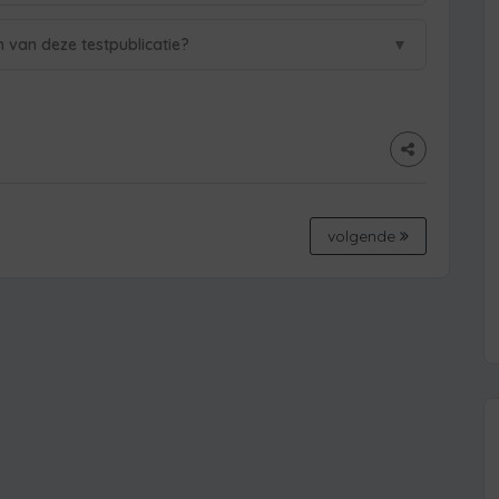
▼
n van deze testpublicatie?
volgende