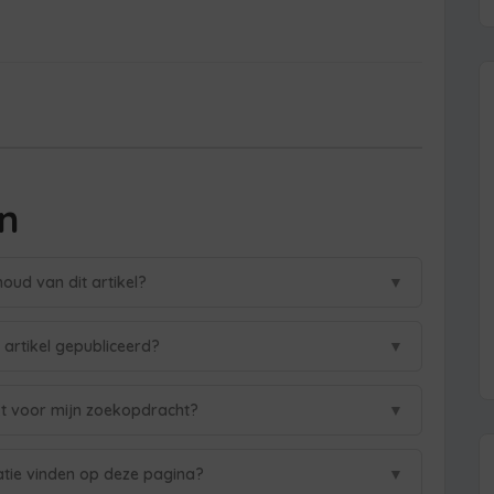
n
▼
houd van dit artikel?
▼
 artikel gepubliceerd?
▼
hikt voor mijn zoekopdracht?
▼
atie vinden op deze pagina?