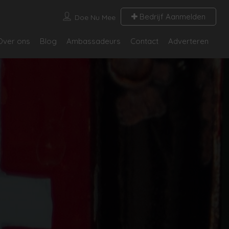
Bedrijf Aanmelden
Doe Nu Mee
Over ons
Blog
Ambassadeurs
Contact
Adverteren