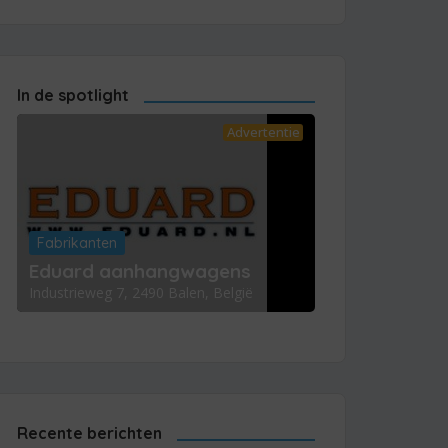
In de spotlight
Advertentie
Fabrikanten
Eduard aanhangwagens
Industrieweg 7, 2490 Balen, België
Recente berichten