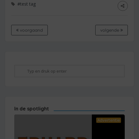
#test tag
voorgaand
volgende
In de spotlight
Advertentie