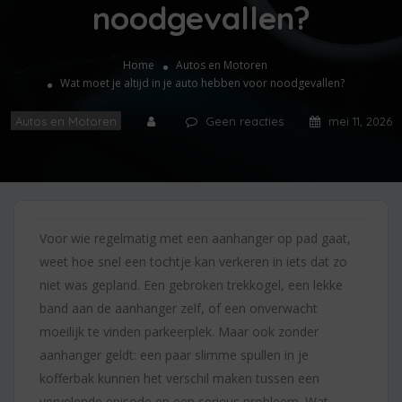
noodgevallen?
Home
Autos en Motoren
Wat moet je altijd in je auto hebben voor noodgevallen?
Autos en Motoren
Geen reacties
mei 11, 2026
Voor wie regelmatig met een aanhanger op pad gaat,
weet hoe snel een tochtje kan verkeren in iets dat zo
niet was gepland. Een gebroken trekkogel, een lekke
band aan de aanhanger zelf, of een onverwacht
moeilijk te vinden parkeerplek. Maar ook zonder
aanhanger geldt: een paar slimme spullen in je
kofferbak kunnen het verschil maken tussen een
vervelende episode en een serieus probleem. Wat