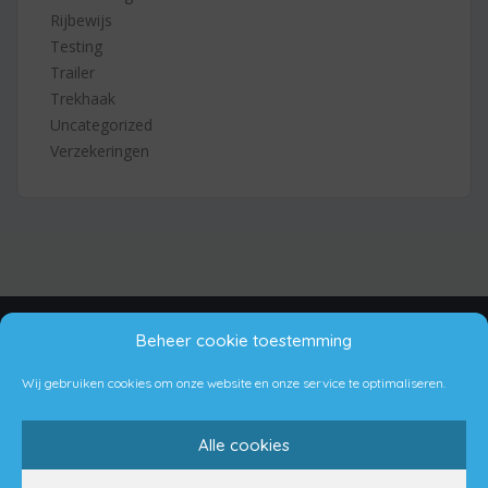
Rijbewijs
Testing
Trailer
Trekhaak
Uncategorized
Verzekeringen
Algemene Voorwaarden
Disclaimer
Privacy Policy
Beheer cookie toestemming
Cookie beleid
Wij gebruiken cookies om onze website en onze service te optimaliseren.
Copyright © 2021 Aanhangwagens Nederland
Alle cookies
Proudly made by Bremic Digital Services