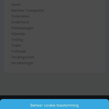
Huren
Machine Transporter
Onderdelen
Onderhoud
Plateauwagen
Rijbewijs
Testing
Trailer
Trekhaak
Uncategorized
Verzekeringen
Algemene Voorwaarden
Disclaimer
Privacy Policy
Beheer cookie toestemming
Cookie beleid