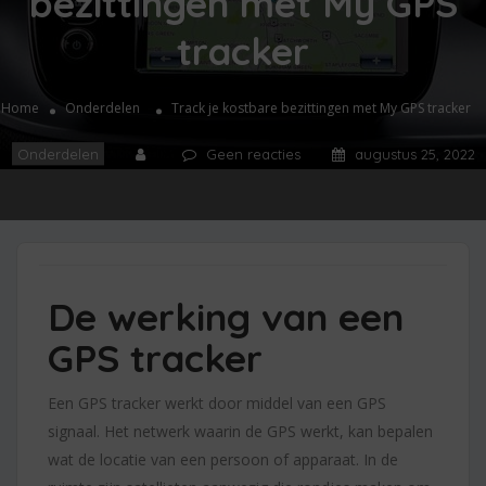
bezittingen met My GPS
tracker
Home
Onderdelen
Track je kostbare bezittingen met My GPS tracker
Onderdelen
Geen reacties
augustus 25, 2022
De werking van een
GPS tracker
Een GPS tracker werkt door middel van een GPS
signaal. Het netwerk waarin de GPS werkt, kan bepalen
wat de locatie van een persoon of apparaat. In de