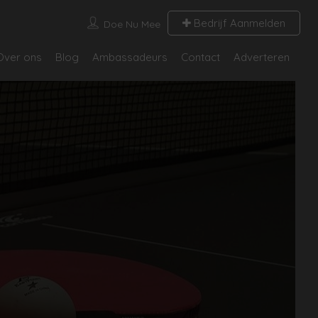
Bedrijf Aanmelden
Doe Nu Mee
Over ons
Blog
Ambassadeurs
Contact
Adverteren