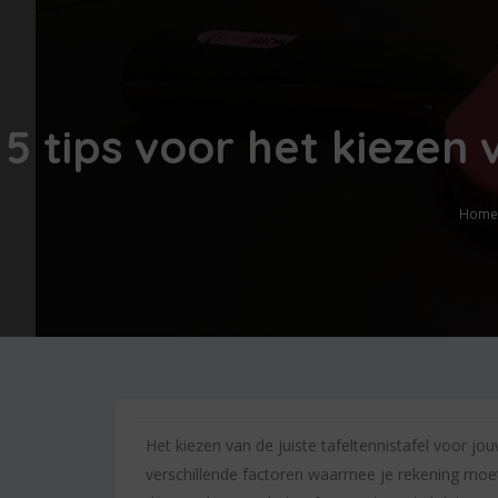
5 tips voor het kiezen 
Home
Het kiezen van de juiste tafeltennistafel voor jou
verschillende factoren waarmee je rekening moet 