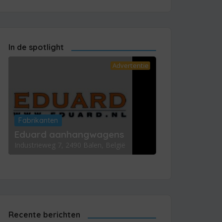
In de spotlight
Advertentie
Fabrikanten
Eduard aanhangwagens
Industrieweg 7, 2490 Balen, België
Recente berichten