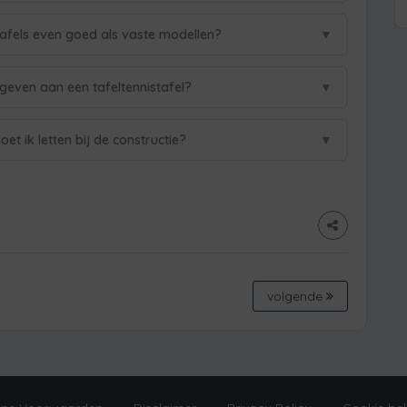
▼
tafels even goed als vaste modellen?
▼
tgeven aan een tafeltennistafel?
▼
t ik letten bij de constructie?
volgende