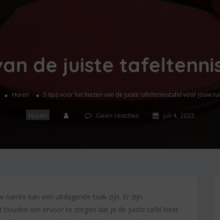
van de juiste tafeltenn
Huren
5 tips voor het kiezen van de juiste tafeltennistafel voor jouw r
Huren
Geen reacties
juli 4, 2023
w ruimte kan een uitdagende taak zijn. Er zijn
houden om ervoor te zorgen dat je de juiste tafel kiest