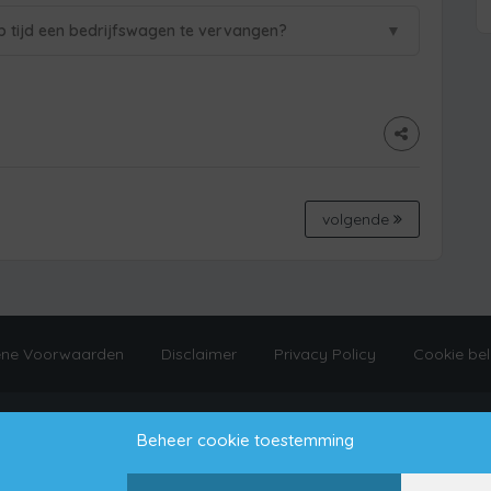
▼
p tijd een bedrijfswagen te vervangen?
volgende
ne Voorwaarden
Disclaimer
Privacy Policy
Cookie bel
Copyright © 2021 Aanhangwagens Nederland
Beheer cookie toestemming
Proudly made by Bremic Digital Services