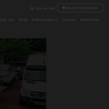
Bedrijf Aanmelden
Doe Nu Mee
Over ons
Blog
Ambassadeurs
Contact
Adverteren