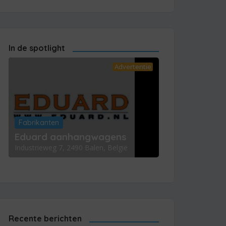
In de spotlight
Advertentie
Fabrikanten
Eduard aanhangwagens
Industrieweg 7, 2490 Balen, België
Recente berichten