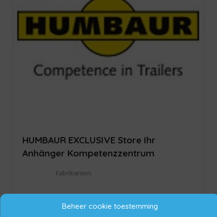
HUMBAUR EXCLUSIVE Store Ihr
Anhänger Kompetenzzentrum
Fabrikanten
Nu open ~
Am Pfefferbach 1-3, 39387 Oschersleben (Bode), Duitsland
Beheer cookie toestemming