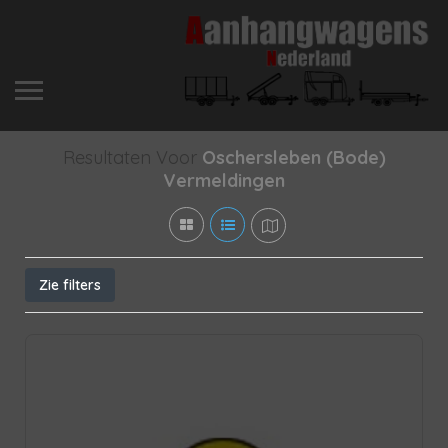
Resultaten Voor
Oschersleben (Bode)
Vermeldingen
Zie filters