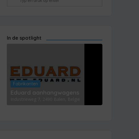
In de spotlight
Fabrikanten
Eduard aanhangwagens
Industrieweg 7, 2490 Balen, België