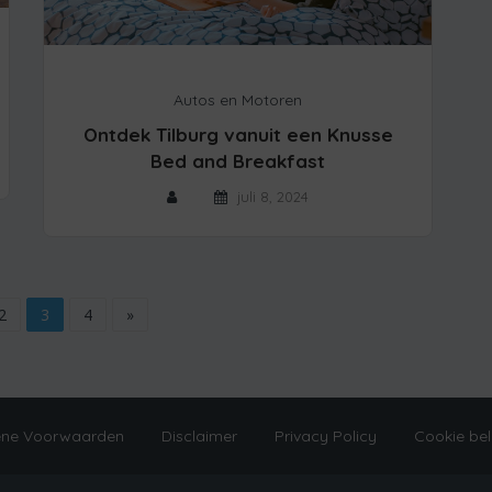
Autos en Motoren
Ontdek Tilburg vanuit een Knusse
Bed and Breakfast
juli 8, 2024
2
3
4
»
ne Voorwaarden
Disclaimer
Privacy Policy
Cookie bel