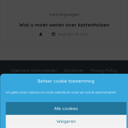
Aanhangwagen
Wat u moet weten over kattenhuizen
augustus 14, 2022
Algemene Voorwaarden
Disclaimer
Privacy Policy
Cookie beleid
Beheer cookie toestemming
Wij gebruiken cookies om onze website en onze service te optimaliseren.
Copyright © 2021 Aanhangwagens Nederland
Alle cookies
Proudly made by Bremic Digital Services
Weigeren