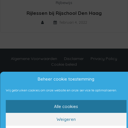
Rijbewijs
Rijlessen bij Rijschool Den Haag
februari 4, 2022
Algemene Voorwaarden
Disclaimer
Privacy Policy
Cookie beleid
Beheer cookie toestemming
Copyright © 2021 Aanhangwagens Nederland
Wij gebruiken cookies om onze website en onze service te optimaliseren.
Proudly made by Bremic Digital Services
Alle cookies
Weigeren