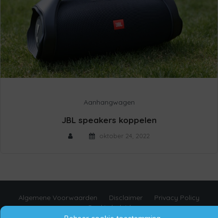
Aanhangwagen
JBL speakers koppelen
oktober 24, 2022
Algemene Voorwaarden
Disclaimer
Privacy Policy
Cookie beleid